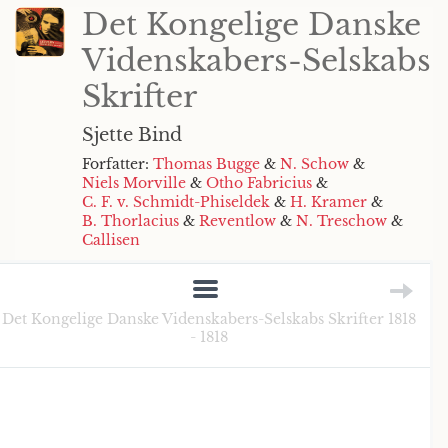
Det Kongelige Danske
Videnskabers-Selskabs
Skrifter
Sjette Bind
Forfatter:
Thomas Bugge
&
N. Schow
&
Niels Morville
&
Otho Fabricius
&
C. F. v. Schmidt-Phiseldek
&
H. Kramer
&
B. Thorlacius
&
Reventlow
&
N. Treschow
&
Callisen
Det Kongelige Danske Videnskabers-Selskabs Skrifter 1818
- 1818