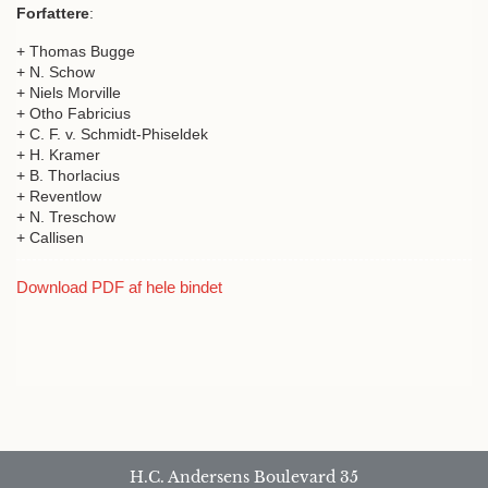
Forfattere
:
+ Thomas Bugge
+ N. Schow
+ Niels Morville
+ Otho Fabricius
+ C. F. v. Schmidt-Phiseldek
+ H. Kramer
+ B. Thorlacius
+ Reventlow
+ N. Treschow
+ Callisen
Download PDF af hele bindet
H.C. Andersens Boulevard 35