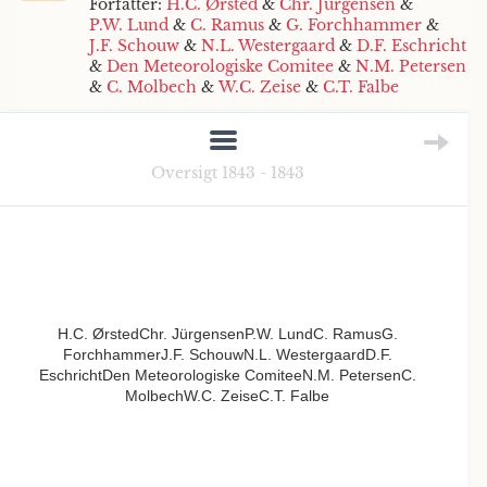
Forfatter:
H.C. Ørsted
&
Chr. Jürgensen
&
P.W. Lund
&
C. Ramus
&
G. Forchhammer
&
J.F. Schouw
&
N.L. Westergaard
&
D.F. Eschricht
&
Den Meteorologiske Comitee
&
N.M. Petersen
&
C. Molbech
&
W.C. Zeise
&
C.T. Falbe
Oversigt 1843 - 1843
H.C. ØrstedChr. JürgensenP.W. LundC. RamusG.
ForchhammerJ.F. SchouwN.L. WestergaardD.F.
EschrichtDen Meteorologiske ComiteeN.M. PetersenC.
MolbechW.C. ZeiseC.T. Falbe