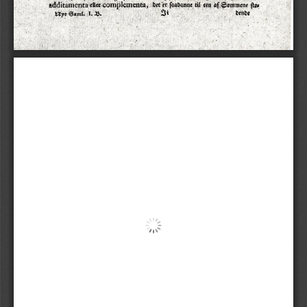
etter
det
er
saadanne
een
ste-
additamenta
complementa,
til
afSemmene
Si
Vende
ttye
Saml.
I.
B.