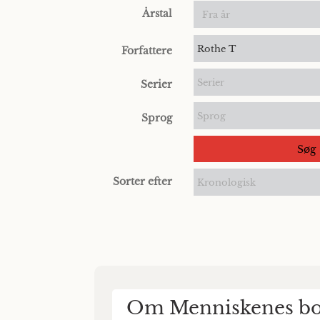
Årstal
Rothe T
Forfattere
Serier
Serier
Sprog
Sprog
Søg
Sorter efter
Kronologisk
Om Menniskenes borg