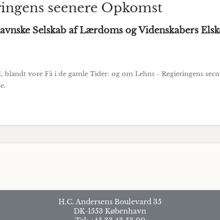
ingens seenere Opkomst
havnske Selskab af Lærdoms og Videnskabers Elsk
 blandt vore Få i de gamle Tider: og om Lehns - Regieringens sec
e.
H.C. Andersens Boulevard 35
DK-1553 København