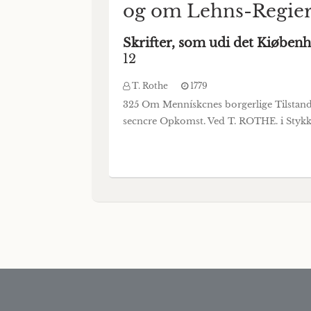
og om Lehns-Regier
Skrifter, som udi det Kiøben
12
T. Rothe
1779
325 Om Mennískcnes borgerlige Tilstand,
secncre Opkomst. Ved T. ROTHE. i Stykk