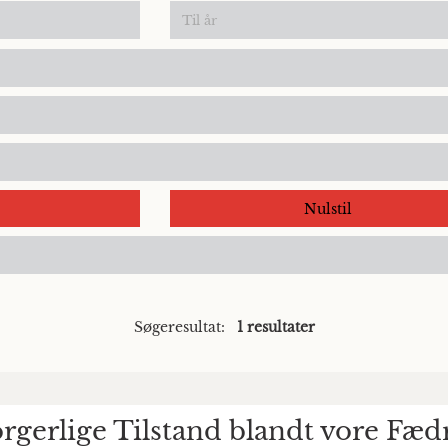
Nulstil
Søgeresultat:
1 resultater
erlige Tilstand blandt vore Fædr