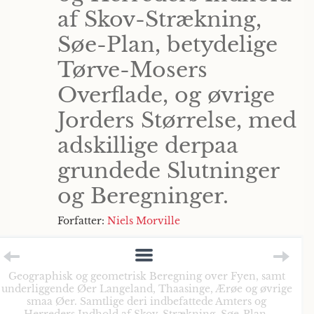
af Skov-Strækning,
Søe-Plan, betydelige
Tørve-Mosers
Overflade, og øvrige
Jorders Størrelse, med
adskillige derpaa
grundede Slutninger
og Beregninger.
Forfatter:
Niels Morville
Geographisk og geometrisk Beregning over Fyen, samt
underliggende Øer Langeland, Thaasinge, Ærøe og øvrige
smaa Øer. Samtlige deri indbefattede Amters og