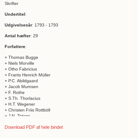
Skrifter
Undertitel
:
Udgivelsesår
: 1793 - 1793
Antal hæfter
: 29
Forfattere
:
+ Thomas Bugge
+ Niels Morville
+ Otho Fabricius
+ Frants Henrich Müller
+ P.C. Abildgaard
+ Jacob Mumsen
+ F. Rothe
+ S.Th. Thorlacius
+ H.T. Wegener
+ Christen Friis Rottböll
+ J.N. Tetens
+ D.G. Moldenhawer
Download PDF af hele bindet
+ H. Strøm
+ H. Callisen