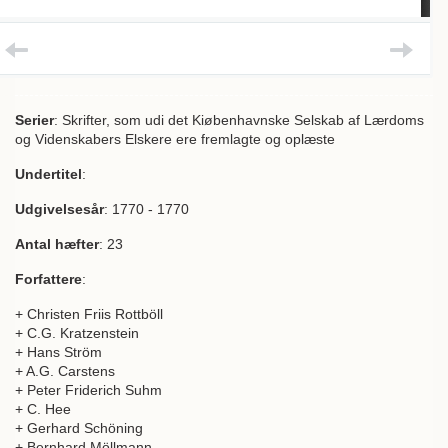
Serier
: Skrifter, som udi det Kiøbenhavnske Selskab af Lærdoms
og Videnskabers Elskere ere fremlagte og oplæste
Undertitel
:
Udgivelsesår
: 1770 - 1770
Antal hæfter
: 23
Forfattere
:
+ Christen Friis Rottböll
+ C.G. Kratzenstein
+ Hans Ström
+ A.G. Carstens
+ Peter Friderich Suhm
+ C. Hee
+ Gerhard Schöning
+ Bernhard Möllmann