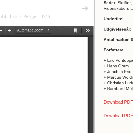
Serier
: Skrifte
Videnskabers E
abbalistisk Penge. - 1745
Undertitel
:
Udgivelsesår
:
Antal hæfter
: 
Forfattere
:
+ Eric Pontopp
+ Hans Gram
+ Joachim Frid
+ Marcus Wöldi
+ Christian Lud
+ Bernhard Mö
Download PDF a
Download PDF 