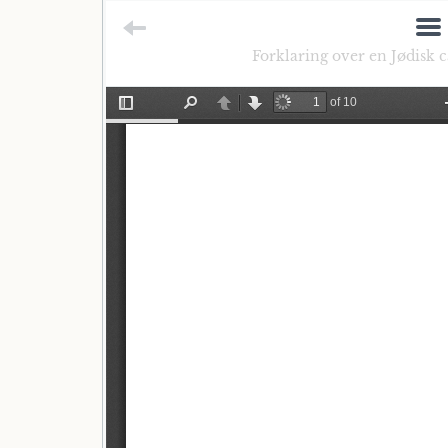
Forklaring over en Jødisk c