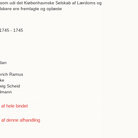
r, som udi det Kiøbenhavnske Selskab af Lærdoms og
lskere ere fremlagte og oplæste
 1745 - 1745
9
idan
erich Ramus
ke
wig Scheid
llmann
f hele bindet
af denne afhandling