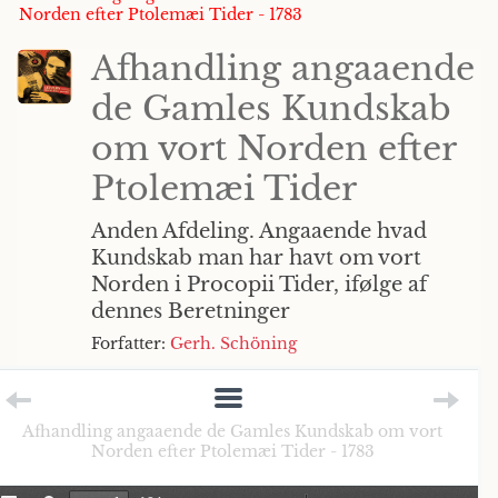
Norden efter Ptolemæi Tider - 1783
Afhandling angaaende
de Gamles Kundskab
om vort Norden efter
Ptolemæi Tider
Anden Afdeling. Angaaende hvad
Kundskab man har havt om vort
Norden i Procopii Tider, ifølge af
dennes Beretninger
Forfatter:
Gerh. Schöning
Afhandling angaaende de Gamles Kundskab om vort
Norden efter Ptolemæi Tider - 1783