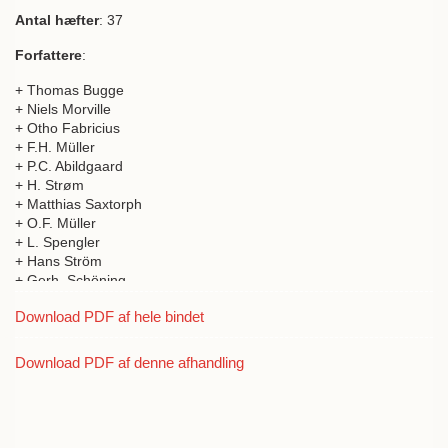
Antal hæfter
: 37
Forfattere
:
+ Thomas Bugge
+ Niels Morville
+ Otho Fabricius
+ F.H. Müller
+ P.C. Abildgaard
+ H. Strøm
+ Matthias Saxtorph
+ O.F. Müller
+ L. Spengler
+ Hans Ström
+ Gerh. Schöning
+ Henr. Callifen
Download PDF af hele bindet
+ H. Callifen
+ Lorentz Spengler
+ Joh. Hieronymus Chemnitz
Download PDF af denne afhandling
+ M.Th. Brünnich
+ Abraham Kall
+ Joh. Christ. Fabricius
+ J.M. Geuss