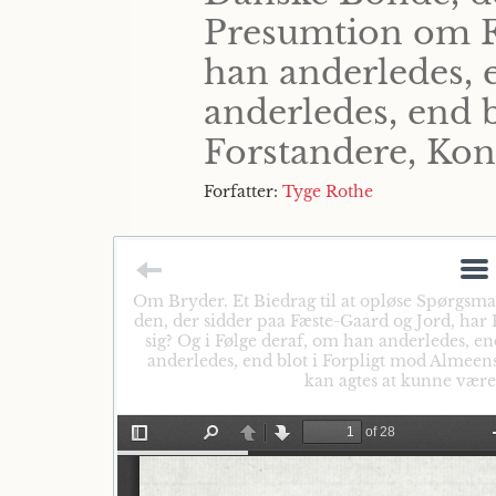
Presumtion om Fri
han anderledes,
anderledes, end 
Forstandere, Kon
Forfatter:
Tyge Rothe
Om Bryder. Et Biedrag til at opløse Spørgsma
den, der sidder paa Fæste-Gaard og Jord, har
sig? Og i Følge deraf, om han anderledes,
anderledes, end blot i Forpligt mod Almeen
kan agtes at kunne være