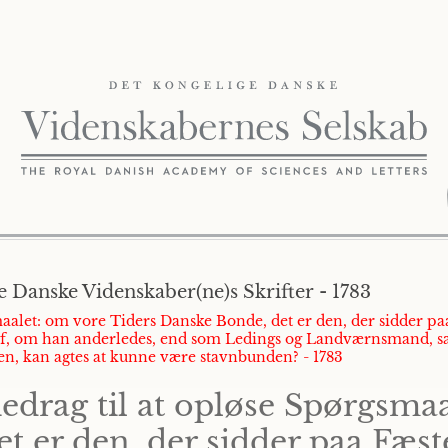
 Danske Videnskaber(ne)s Skrifter - 1783
smaalet: om vore Tiders Danske Bonde, det er den, der sidder 
deraf, om han anderledes, end som Ledings og Landværnsmand, s
n, kan agtes at kunne være stavnbunden? - 1783
edrag til at opløse Spørgsmaa
t er den, der sidder paa Fæst