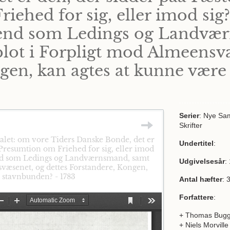
ehed for sig, eller imod sig?
 end som Ledings og Landvæ
blot i Forpligt mod Almeensvæ
gen, kan agtes at kunne vær
Serier
: Nye Sa
Skrifter
alet: om vore Tiders Danske Bonde, det er
Undertitel
:
 Presumtion om Friehed for sig, eller imod
 end som Ledings og Landværnsmand, samt
Udgivelsesår
:
svæsenet, og dettes Forstandere, Kongen,
 stavnbunden? - 1783
Antal hæfter
: 
Forfattere
:
+ Thomas Bug
+ Niels Morville