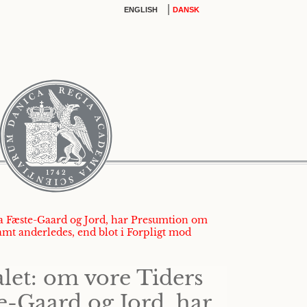
|
ENGLISH
DANSK
paa Fæste-Gaard og Jord, har Presumtion om
amt anderledes, end blot i Forpligt mod
let: om vore Tiders
e-Gaard og Jord, har