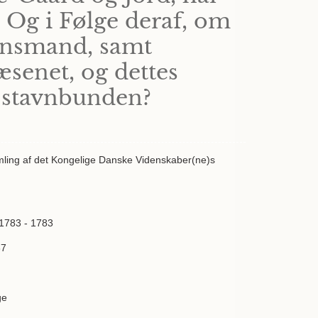
 Og i Følge deraf, om
rnsmand, samt
senet, og dettes
e stavnbunden?
mling af det Kongelige Danske Videnskaber(ne)s
 1783 - 1783
37
ge