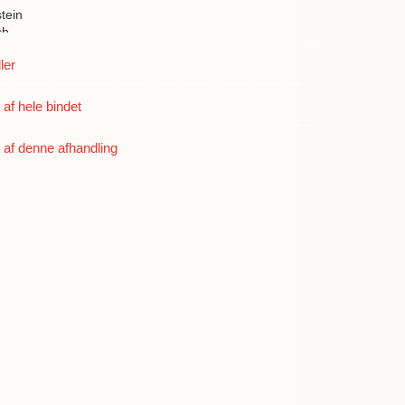
tein
ch
ler
derich Temler
f hele bindet
s
af denne afhandling
ler