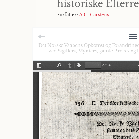
historiske Efterr
Forfatter:
A.G. Carstens
Det Norske Vaabens Opkomst og Forandringer
ved Sigillers, Mynters, gamle Breves og h