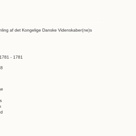
mling af det Kongelige Danske Videnskaber(ne)s
 1781 - 1781
28
ge
s
m
rd