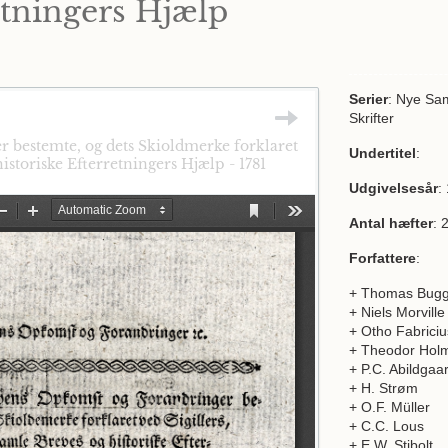
etningers Hjælp
Serier
: Nye Sa
Skrifter
 bestemte, og dets Skioldmerke forklaret
Undertitel
:
istoriske Efterretningers Hjælp - 1781
Udgivelsesår
:
Antal hæfter
: 
Forfattere
:
+ Thomas Bug
+ Niels Morville
+ Otho Fabriciu
+ Theodor Hol
+ P.C. Abildgaa
+ H. Strøm
+ O.F. Müller
+ C.C. Lous
+ E.W. Stibolt