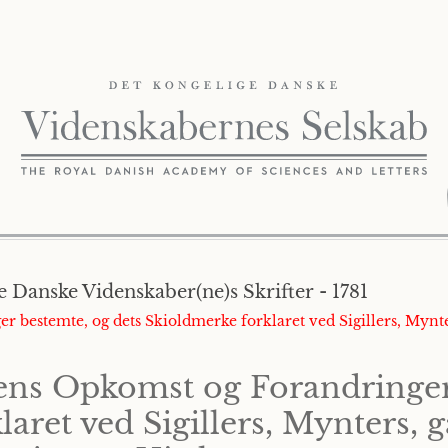
 Danske Videnskaber(ne)s Skrifter - 1781
 bestemte, og dets Skioldmerke forklaret ved Sigillers, Mynte
ens Opkomst og Forandringer 
aret ved Sigillers, Mynters, 