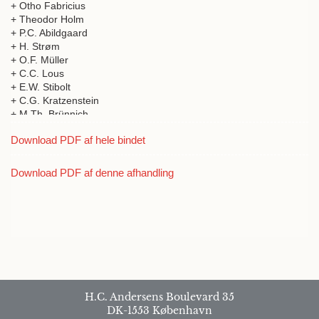
+ Otho Fabricius
+ Theodor Holm
+ P.C. Abildgaard
+ H. Strøm
+ O.F. Müller
+ C.C. Lous
+ E.W. Stibolt
+ C.G. Kratzenstein
+ M.Th. Brünnich
+ J.M. Geuss
Download PDF af hele bindet
+ P.F. Suhm
+ C.F. Rottbøll
+ Christian Friderich Temler
Download PDF af denne afhandling
+ Müller
+ A.G. Carstens
+ Lorenz Spengler
+ F.C.H. Arentz
H.C. Andersens Boulevard 35
DK-1553 København