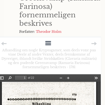
Farinosa)
fornemmeligen
beskrives
Forfatter:
Theodor Holm
Afhandling om nogle Kryptogamer, som deels voxe paa
visse Deele af andre Vexter, deels fremkomme af
Dyreriget, iblandt hvilke Stridskøllen (Clavaria militaris)
og den pudrede Greensvamp (Ramaria Farinosa)
fornemmeligen beskrives - 1781