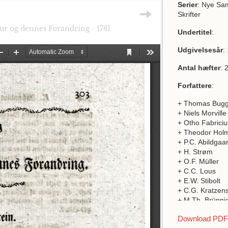
Serier
: Nye Sa
Skrifter
r og dennes Forandring - 1781
Undertitel
:
Udgivelsesår
:
Antal hæfter
: 
Forfattere
:
+ Thomas Bug
+ Niels Morville
+ Otho Fabriciu
+ Theodor Hol
+ P.C. Abildgaa
+ H. Strøm
+ O.F. Müller
+ C.C. Lous
+ E.W. Stibolt
+ C.G. Kratzens
+ M.Th. Brünni
+ J.M. Geuss
Download PDF a
+ P.F. Suhm