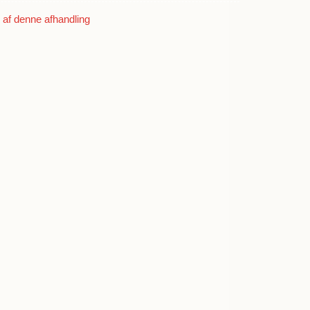
derich Temler
af denne afhandling
s
ler