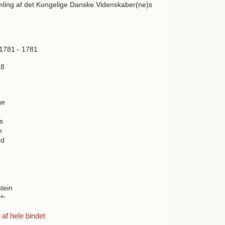
mling af det Kongelige Danske Videnskaber(ne)s
 1781 - 1781
28
ge
s
m
rd
tein
ch
f hele bindet