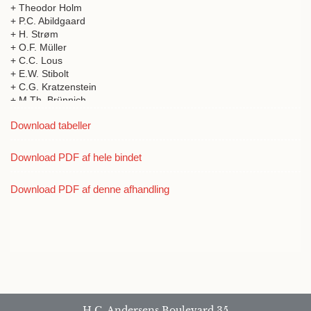
+ Theodor Holm
+ P.C. Abildgaard
+ H. Strøm
+ O.F. Müller
+ C.C. Lous
+ E.W. Stibolt
+ C.G. Kratzenstein
+ M.Th. Brünnich
+ J.M. Geuss
Download tabeller
+ P.F. Suhm
+ C.F. Rottbøll
+ Christian Friderich Temler
Download PDF af hele bindet
+ Müller
+ A.G. Carstens
Download PDF af denne afhandling
+ Lorenz Spengler
+ F.C.H. Arentz
H.C. Andersens Boulevard 35