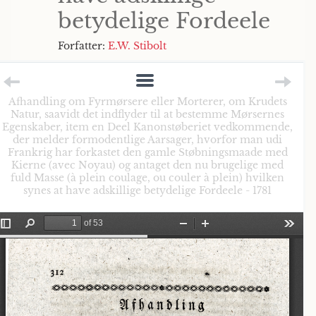
betydelige Fordeele
Forfatter:
E.W. Stibolt
Afhandling om Fyrmørsere eller Morterer, om Krudets
Natur, saavidt det indflyder til at bestemme Mørsernes
Egenskaber, item en Deel Kanonstøberiet vedkommende,
der melder formodentlige Aarsager, hvorfor man udi
Frankrig har forkastet den gamle Støbningsmaade med
Kierne (avec Noyau) og antaget den nu brugelige med
fuld Masse (à plein coulage, ou couler à plein) hvilken
synes at have adskillige betydelige Fordeele - 1781