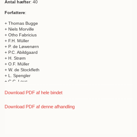
Antal hæfter
: 40
Forfattere
:
+ Thomas Bugge
+ Niels Morville
+ Otho Fabricius
+ F.H. Müller
+ P. de Løwenørn
+ P.C. Abildgaard
+ H. Strøm
+ O.F. Müller
+ W. de Stockfleth
+ L. Spengler
+ C.C. Lous
+ J.H. Chemnitz
Download PDF af hele bindet
+ M. Saxtorph
+ E.W. Stibolt
+ C.G. Kratzenstein
Download PDF af denne afhandling
+ Hans Ström
+ Marcus Elieser Block
+ Morten Thrane Brünnich
+ P. Ascanius
+ Johan Nicolai Tetens