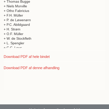
+ Thomas Bugge
+ Niels Morville
+ Otho Fabricius
+ F.H. Müller
+ P. de Løwenørn
+ P.C. Abildgaard
+ H. Strøm
+ O.F. Müller
+ W. de Stockfleth
+ L. Spengler
+ C.C. Lous
+ J.H. Chemnitz
Download PDF af hele bindet
+ M. Saxtorph
+ E.W. Stibolt
+ C.G. Kratzenstein
Download PDF af denne afhandling
+ Hans Ström
+ Marcus Elieser Block
+ Morten Thrane Brünnich
+ P. Ascanius
+ Johan Nicolai Tetens
+ Johan Hieronymus Chemnitz