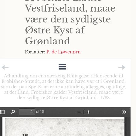
Vestfriseland, maae
være den sydligste
Østre Kyst af
Grønland
Forfatter:
P. de Løwenørn
Afhandling om en mærkelig Feiltagelse i Henseende til
Frobisher-Stræde, at det ikke kan have været i Grønland,
som det paa Søe-Kaarterne almindelig aflægges, og tillige,
at det Land, Frobisher kalder Vestfriseland, maae være
den sydligste Østre Kyst af Grønland - 1788