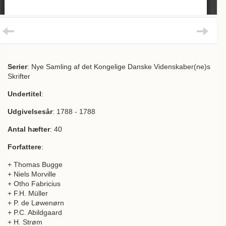
Serier
: Nye Samling af det Kongelige Danske Videnskaber(ne)s
Skrifter
Undertitel
:
Udgivelsesår
: 1788 - 1788
Antal hæfter
: 40
Forfattere
:
+ Thomas Bugge
+ Niels Morville
+ Otho Fabricius
+ F.H. Müller
+ P. de Løwenørn
+ P.C. Abildgaard
+ H. Strøm