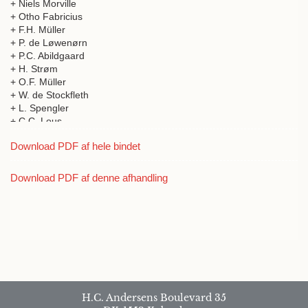
+ Niels Morville
+ Otho Fabricius
+ F.H. Müller
+ P. de Løwenørn
+ P.C. Abildgaard
+ H. Strøm
+ O.F. Müller
+ W. de Stockfleth
+ L. Spengler
+ C.C. Lous
+ J.H. Chemnitz
Download PDF af hele bindet
+ M. Saxtorph
+ E.W. Stibolt
+ C.G. Kratzenstein
Download PDF af denne afhandling
+ Hans Ström
+ Marcus Elieser Block
+ Morten Thrane Brünnich
+ P. Ascanius
+ Johan Nicolai Tetens
+ Johan Hieronymus Chemnitz
H.C. Andersens Boulevard 35